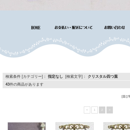
検索条件 [カテゴリー]：
指定なし
[検索文字]：
クリスタル四つ葉
43
件の商品があります
[並び
<
1
2
>