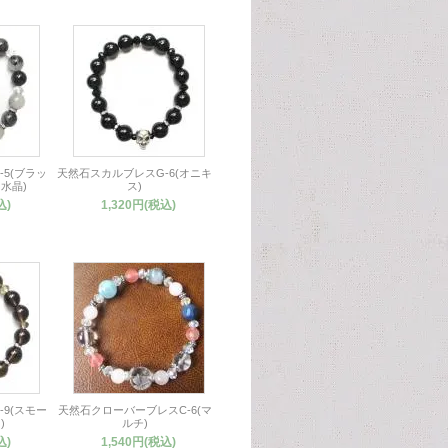
5(ブラッ
天然石スカルブレスG-6(オニキ
水晶)
ス)
込)
1,320円(税込)
9(スモー
天然石クローバーブレスC-6(マ
)
ルチ)
込)
1,540円(税込)