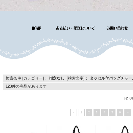
検索条件 [カテゴリー]：
指定なし
[検索文字]：
タッセル付バッグチャー
123
件の商品があります
[並び
<
1
2
3
4
5
6
>