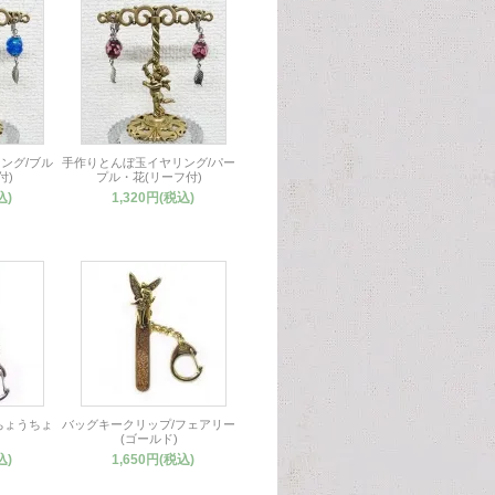
ング/ブル
手作りとんぼ玉イヤリング/パー
付)
プル・花(リーフ付)
込)
1,320円(税込)
ちょうちょ
バッグキークリップ/フェアリー
(ゴールド)
込)
1,650円(税込)