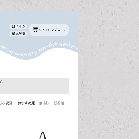
ム
順を変更]
・おすすめ順
・価格順
・新着順