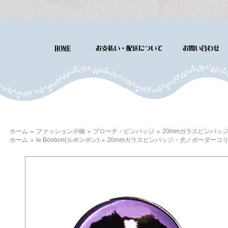
ホーム
ファッション小物
ブローチ・ピンバッジ
20mmガラスピンバッジ
＞
＞
＞
ホーム
le Bonbon(ルボンボン)
20mmガラスピンバッジ・犬／ボーダーコリー
＞
＞