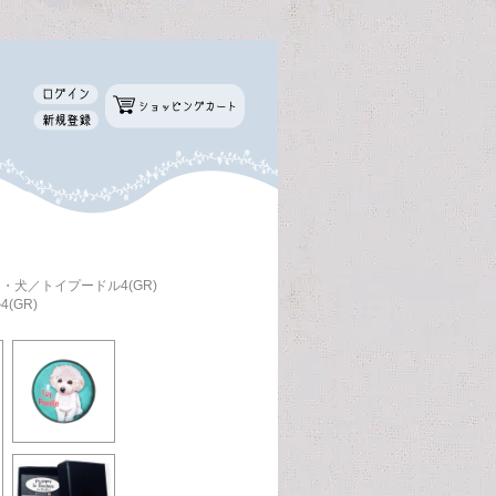
・犬／トイプードル4(GR)
(GR)