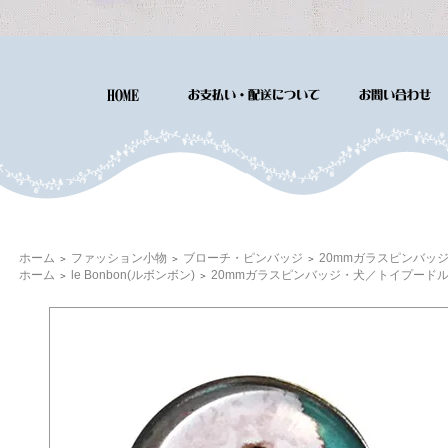
ホーム
ファッション小物
ブローチ・ピンバッジ
20mmガラスピンバッジ
＞
＞
＞
ホーム
le Bonbon(ルボンボン)
20mmガラスピンバッジ・犬／トイプードル5
＞
＞