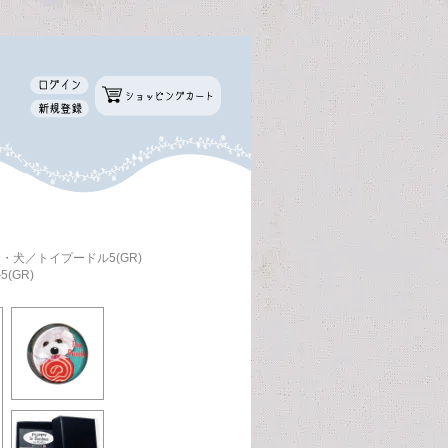
・犬／トイプードル5(GR)
(GR)