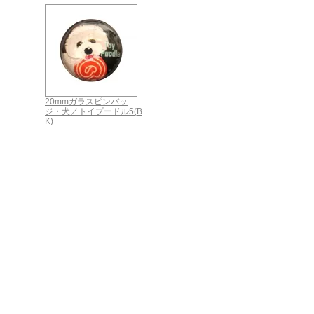
20mmガラスピンバッ
ジ・犬／トイプードル5(B
K)