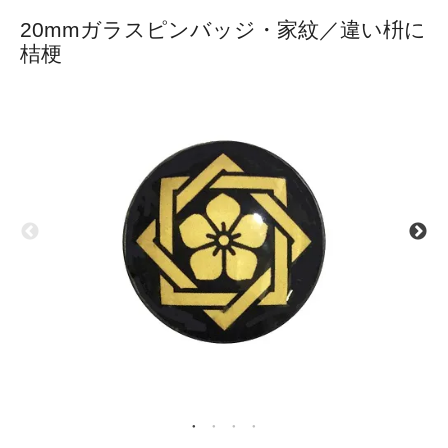
20mmガラスピンバッジ・家紋／違い枡に
桔梗